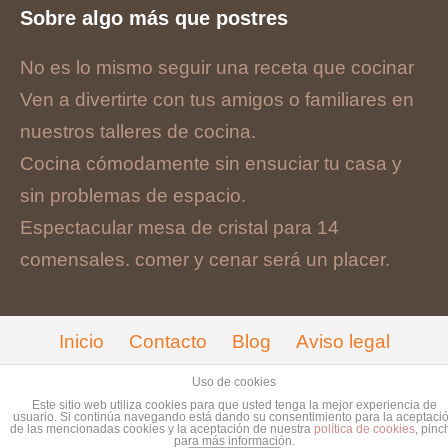
Sobre algo más que postres
No es lo mismo seguir una receta que cocinar
Ven a divertirte con tus amigos o familiares en
nuestros talleres de cocina.
Cocina cómodamente sin ensuciar tu casa y
sin problemas de espacio.
Espectacular mesa de cristal para 14
comensales. comer y cenar será un placer.
Inicio
Contacto
Blog
Aviso legal
Cookies
Uso de cookies
Este sitio web utiliza cookies para que usted tenga la mejor experiencia de
© Copyright 2017. Designed by
Guia33 SL
.
usuario. Si continúa navegando está dando su consentimiento para la aceptaci
de las mencionadas cookies y la aceptación de nuestra
política de cookies
, pinc
para más información.
Grupo
Sinergia Empresarial
.