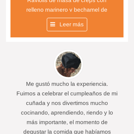
Raviolis de masa de creps con
relleno marinero y bechamel de
pimientos de piquillo.
Leer más
Magret de pato con puré de
berenjena y queso de cabra y
crujiente de parmesano y gratén de
patata con bacon.
Raviolis de piña con sopa de coco
Me gustó mucho la experiencia.
Fuimos a celebrar el cumpleaños de mi
cuñada y nos divertimos mucho
cocinando, aprendiendo, riendo y lo
más importante, el momento de
degustar la comida que habíamos