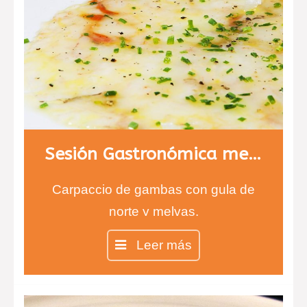
Sesión Gastronómica menú 1
Carpaccio de gambas con gula de
norte y melvas.
Entrecot con salsa de queso
Leer más
infusionada con tomillo y risotto de
ceps.
Chesse cake en copa