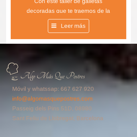
Con este taller de galletas
decoradas que te traemos de la
mano de la Chef Inés aprenderás
Leer más
todas las técnicas para realizar las
galletas más ricas y divertidas.
Móvil y whatssap: 667 627 920
info@algomasquepostres.com
Passeig dels Pins 51D, 08980
Sant Feliu de Llobregat, Barcelona