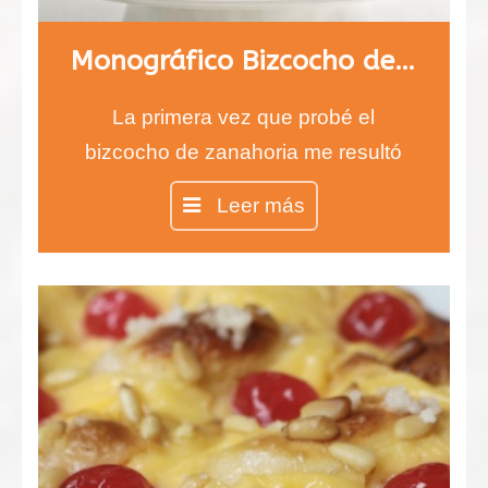
Monográfico Bizcocho de Zanahoria, carrot cake
La primera vez que probé el
bizcocho de zanahoria me resultó
difícil de creer, ¿un bizcocho de
Leer más
zanahorias?…
Pues sí, así es, y está
verdaderamente delicioso. Jugad a
que vuestros invitados adivinen el
componente principal, se
sorprenderán…