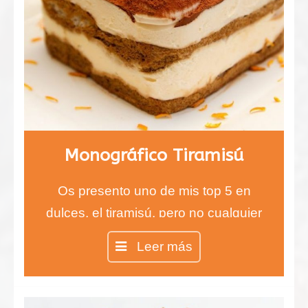
Monográfico Tiramisú
Os presento uno de mis top 5 en
dulces, el tiramisú, pero no cualquier
tiramisú, sino el auténtico tiramisú
Leer más
100% italiano.