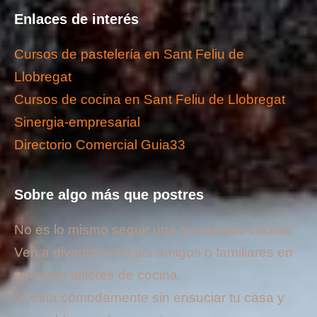
Enlaces de interés
Cursos de pastelería en Sant Feliu de
Llobregat
Cursos de cocina en Sant Feliu de Llobregat
Sinergia-empresarial
Directorio Comercial Guia33
Sobre algo más que postres
No es lo mismo seguir una receta que cocinar
Ven a divertirte con tus amigos o familiares en
nuestros talleres de cocina.
Cocina cómodamente sin ensuciar tu casa y