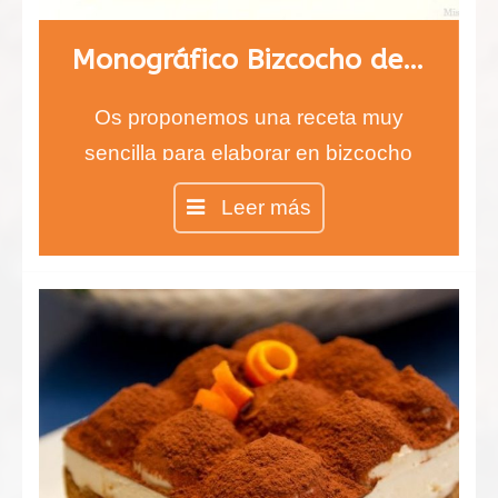
Monográfico Bizcocho de naranja
Os proponemos una receta muy
sencilla para elaborar en bizcocho
de naranja, ideal para cualquier hora
Leer más
del día, pero sobre todo a la hora del
desayuno por el sabor tan intenso
que le proporciona la cáscara de
naranja.