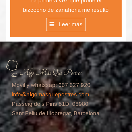
La primera vez que probé el
bizcocho de zanahoria me resultó
difícil de creer, ¿un bizcocho de
Leer más
zanahorias?…
Pues sí, así es, y está
verdaderamente delicioso. Jugad a
que vuestros invitados adivinen el
componente principal, se
sorprenderán…
Móvil y whatssap: 667 627 920
info@algomasquepostres.com
Passeig dels Pins 51D, 08980
Sant Feliu de Llobregat, Barcelona