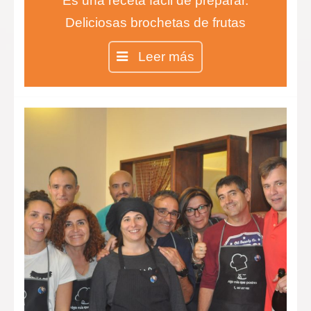
Es una receta fácil de preparar.
Deliciosas brochetas de frutas
cubiertas de chocolate negro y
Leer más
blanco. Los más pequeños estarán
encantados de comer fruta con
sabor a chocolate. Aprenderán a
degustar nuevos sabores y texturas
que alegrarán sus paladares.