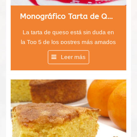
Monográfico Tarta de Queso
La tarta de queso está sin duda en
la Top 5 de los postres más amados
del mundo y no importa si prefieres
Leer más
la tarta de queso sin horno o la
clásica, lo más importante es su
exquisito sabor.