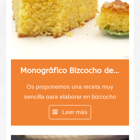
Monográfico Bizcocho de naranja
Os proponemos una receta muy
sencilla para elaborar en bizcocho
de naranja, ideal para cualquier hora
Leer más
del día, pero sobre todo a la hora del
desayuno por el sabor tan intenso
que le proporciona la cáscara de