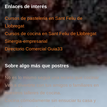
Enlaces de interés
Cursos de pastelería en Sant Feliu de
Llobregat
Cursos de cocina en Sant Feliu de Llobregat
Sinergia-empresarial
Directorio Comercial Guia33
Sobre algo más que postres
No es lo mismo seguir una receta que cocinar
Ven a divertirte con tus amigos o familiares en
nuestros talleres de cocina.
Cocina cómodamente sin ensuciar tu casa y