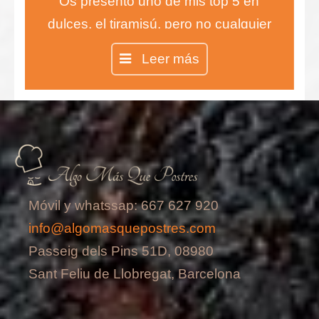
Os presento uno de mis top 5 en
dulces, el tiramisú, pero no cualquier
tiramisú, sino el auténtico tiramisú
Leer más
100% italiano.
Móvil y whatssap: 667 627 920
info@algomasquepostres.com
Passeig dels Pins 51D, 08980
Sant Feliu de Llobregat, Barcelona