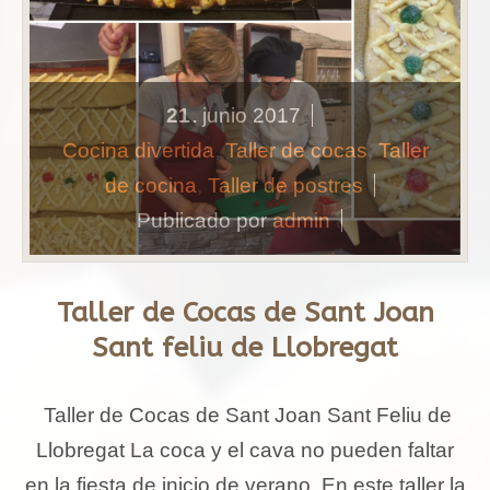
21
junio
2017
.
Cocina divertida
,
Taller de cocas
,
Taller
de cocina
,
Taller de postres
Publicado por
admin
Taller de Cocas de Sant Joan
Sant feliu de Llobregat
Taller de Cocas de Sant Joan Sant Feliu de
Llobregat La coca y el cava no pueden faltar
en la fiesta de inicio de verano. En este taller la