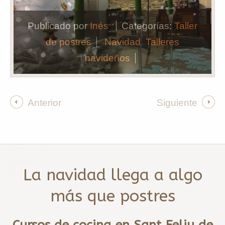
Publicado por
Inés
Categorías:
Taller
de postres
Navidad
,
Talleres
navideños
Anterior
Siguiente
La navidad llega a algo
más que postres
Cursos de cocina en Sant Feliu de