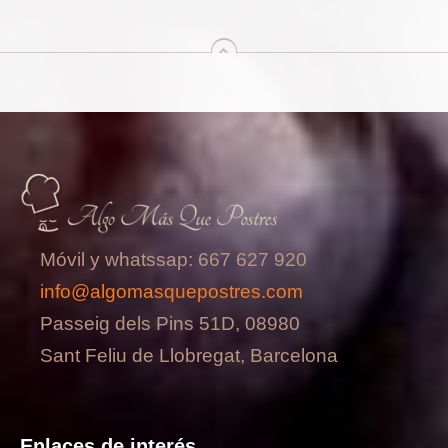
arriba
Móvil y whatssap: 667 627 920
info@algomasquepostres.com
Passeig dels Pins 51D, 08980
Sant Feliu de Llobregat, Barcelona
Enlaces de interés