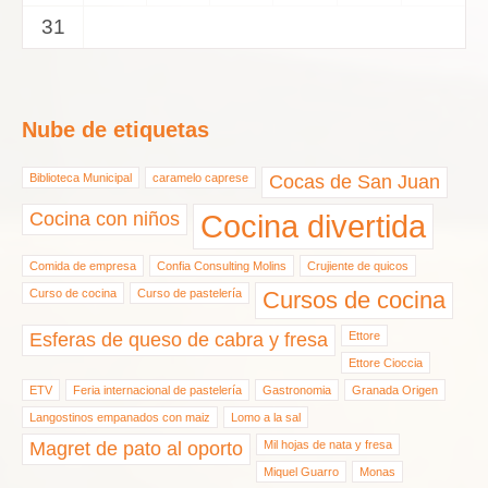
31
Nube de etiquetas
Biblioteca Municipal
caramelo caprese
Cocas de San Juan
Cocina con niños
Cocina divertida
Comida de empresa
Confia Consulting Molins
Crujiente de quicos
Curso de cocina
Curso de pastelería
Cursos de cocina
Esferas de queso de cabra y fresa
Ettore
Ettore Cioccia
ETV
Feria internacional de pastelería
Gastronomia
Granada Origen
Langostinos empanados con maiz
Lomo a la sal
Magret de pato al oporto
Mil hojas de nata y fresa
Miquel Guarro
Monas