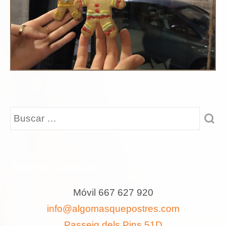
Reserva tu sesión
Móvil 667 627 920
info@algomasquepostres.com
Passeig dels Pins 51D