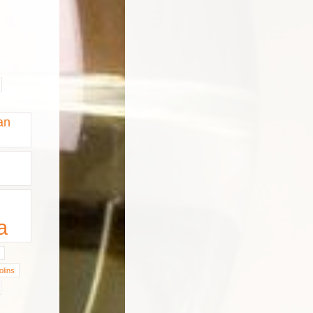
an
a
olins