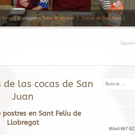
r
Inés
Categorías:
Taller de postres
Cocas de San Juan
Siguien
 de las cocas de San
Juan
Reserva tu
e postres en Sant Feliu de
sesión
Llobregat
Móvil 667 62