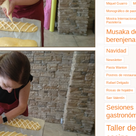
Miquel Guarro
M
Monográfico de past
Mostra Internaciona
Pastelería
Musaka d
berenjena
Navidad
Newsletter
Pasta Wanton
Postres de restaura
Rafael Delgado
Rosas de hojaldre
San Valentín
Sesiones
gastronóm
Taller de