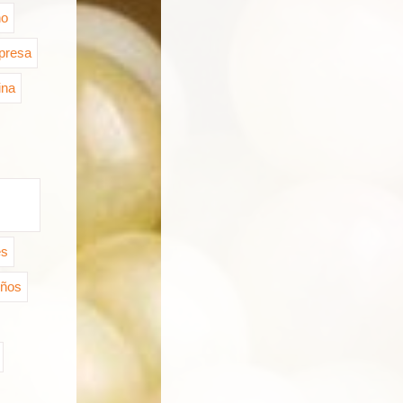
no
presa
ina
es
iños