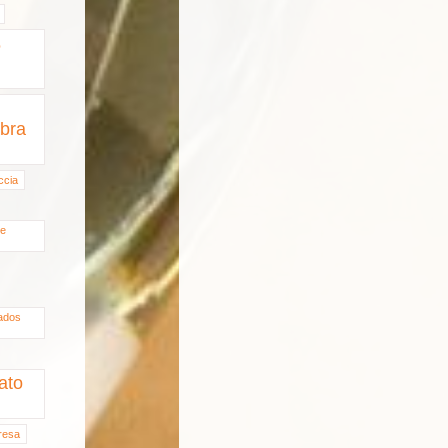
e
bra
ccia
de
ados
ato
fresa