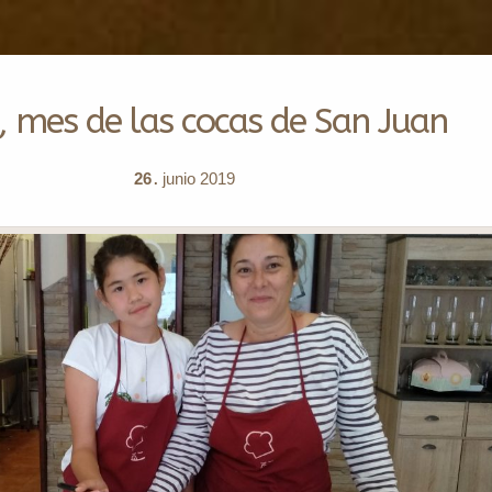
, mes de las cocas de San Juan
26
junio
2019
.