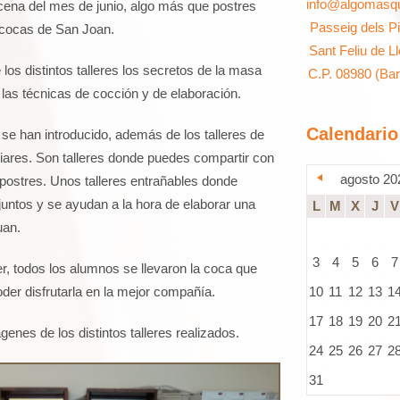
info@algomasq
cena del mes de junio, algo más que postres
Passeig dels P
e cocas de San Joan.
Sant Feliu de L
 los distintos talleres los secretos de la masa
C.P. 08980 (Ba
 las técnicas de cocción y de elaboración.
Calendario
e han introducido, además de los talleres de
iliares. Son talleres donde puedes compartir con
agosto 20
s postres. Unos talleres entrañables donde
juntos y se ayudan a la hora de elaborar una
L
M
X
J
V
uan.
3
4
5
6
7
ler, todos los alumnos se llevaron la coca que
der disfrutarla en la mejor compañía.
10
11
12
13
1
17
18
19
20
2
nes de los distintos talleres realizados.
24
25
26
27
2
31