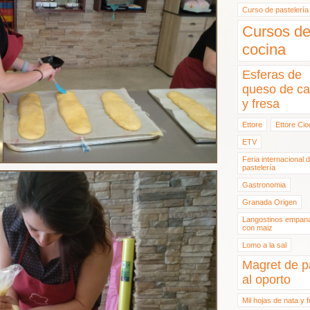
Curso de pastelería
Cursos d
cocina
Esferas de
queso de ca
y fresa
Ettore
Ettore Cio
ETV
Feria internacional 
pastelería
Gastronomia
Granada Origen
Langostinos empan
con maiz
Lomo a la sal
Magret de p
al oporto
Mil hojas de nata y 