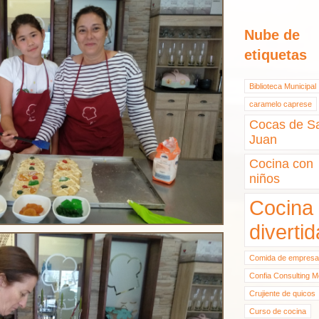
Nube de
etiquetas
Biblioteca Municipal
caramelo caprese
Cocas de S
Juan
Cocina con
niños
Cocina
divertid
Comida de empresa
Confia Consulting M
Crujiente de quicos
Curso de cocina