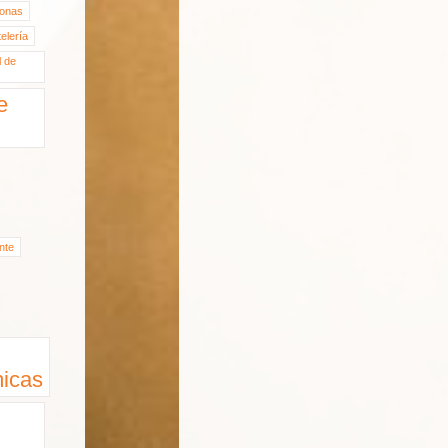
onas
elería
l de
e
nte
icas