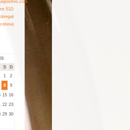
uepostres.com
ins 51D
lobregat
rcelona)
26
S
D
1
2
8
9
4
15
16
1
22
23
8
29
30