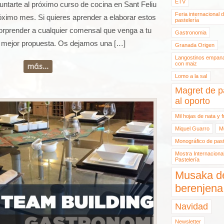
ETV
untarte al próximo curso de cocina en Sant Feliu
Feria internacional 
imo mes. Si quieres aprender a elaborar estos
pastelería
orprender a cualquier comensal que venga a tu
Gastronomia
 mejor propuesta. Os dejamos una […]
Granada Origen
Langostinos empan
con maiz
más...
Lomo a la sal
Magret de p
al oporto
Mil hojas de nata y 
Miquel Guarro
M
Monográfico de past
Mostra Internaciona
Pastelería
Musaka d
berenjena
Navidad
Newsletter