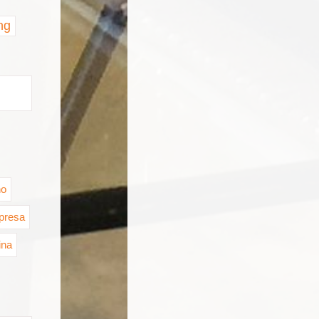
ng
no
presa
ina