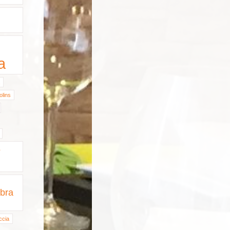
a
olins
e
bra
ccia