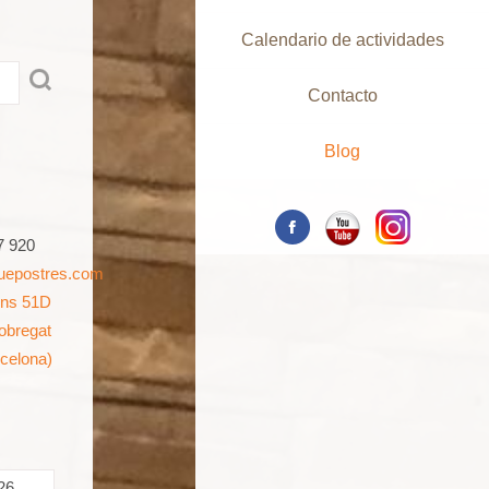
Calendario de actividades
Contacto
Blog
7 920
uepostres.com
ins 51D
lobregat
rcelona)
26