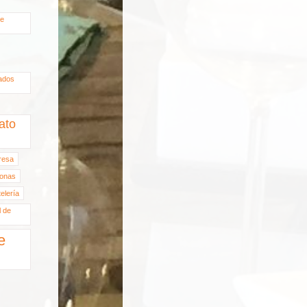
de
ados
ato
fresa
onas
elería
l de
e