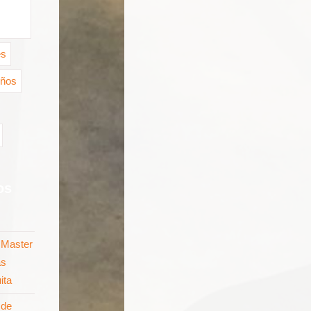
es
iños
os
n
Master
as
ita
 de