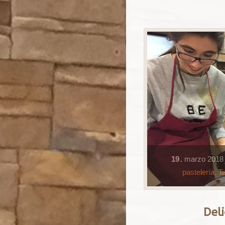
19
marzo
201
.
pastelería
,
T
Del