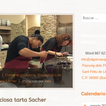
Reserva tu
sesión
Móvil 667 62
info@algomasq
Passeig dels P
Sant Feliu de L
8
Curso de pastelería
,
Monográfico de
C.P. 08980 (Ba
arta Sacher
Publicado por
Inés
Calendario
iciosa tarta Sacher
agosto 20