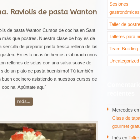
Sesiones
na. Raviolis de pasta Wanton
gastronómicas
Taller de postr
olis de pasta Wanton Cursos de cocina en Sant
Talleres para n
go más que postres. Nuestra clase de hoy es de
sencilla de preparar pasta fresca rellena de los
Team Building
 gusten. En esta ocasión hemos elaborado unos
Uncategorized
ton rellenos de setas con una salsa suave de
 sido un plato de pasta buenísimo! Tú también
n buen cocinero asistiendo a nuestros cursos de
Comentari
cocina. Apúntate aquí
recientes
más...
Mercedes
e
Class de tap
gourmet gratu
Inés
en
Taller