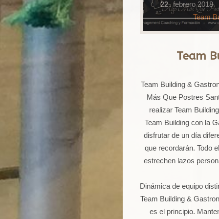
22
febrero
2018
.
Team Bu
Team Bu
Team Building & Gastron
Más Que Postres Sant 
realizar Team Buildi
Team Building con la 
disfrutar de un día dif
que recordarán. Todo e
estrechen lazos person
Dinámica de equipo distin
Team Building & Gastron
es el principio. Mante