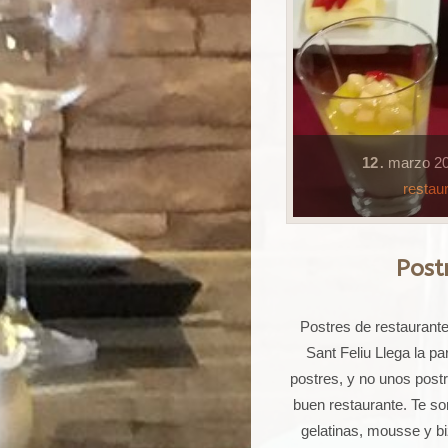
12
marzo
2
.
restau
Post
Postres de restaurant
Sant Feliu Llega la p
postres, y no unos postr
buen restaurante. Te s
gelatinas, mousse y bi