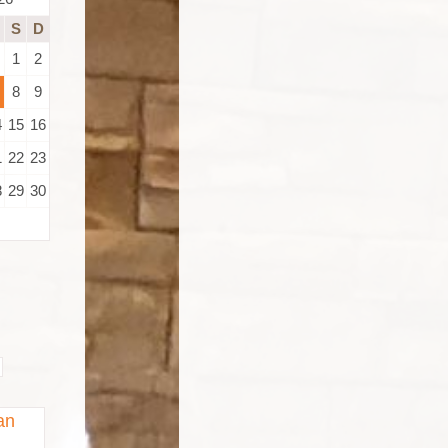
S
D
1
2
8
9
4
15
16
1
22
23
8
29
30
an