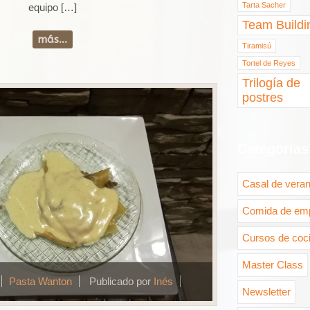
Tarta Sacher
equipo […]
Team Buildi
más...
Tiramisú
Tortel de Reyes
Trilogía de
postres
Categorías
Casal de vera
Comida de em
Cursos de coc
Master Class
Pasta Wanton
Publicado por
Inés
Newsletter