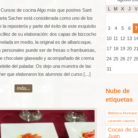
L
M
X
J
V
r Cursos de cocina Algo más que postres Sant
Tarta Sacher está considerada como uno de los
la repostería y parte del éxito de este exquisito
3
4
5
6
7
ncillez de su elaboración: dos capas de bizcocho
10
11
12
13
1
lada en medio, la original es de albaricoque,
17
18
19
20
2
 personales puede ser de fresas o frambuesas,
 de chocolate glaseado y acompañado de crema
24
25
26
27
2
eleite del paladar. Os dejo una muestra de las
31
cher que elaboraron los alumnos del curso […]
más...
Nube de
etiquetas
Biblioteca Municipal
caramelo caprese
Cocas de S
Juan