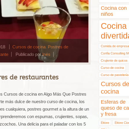
Cocina con
niños
Cocina
divertid
018
Cursos de cocina
,
Postres de
Comida de empresa
Confia Consulting M
rante
Publicado por
Inés
Crujiente de quicos
Curso de cocina
Curso de pastelería
res de restaurantes
Cursos d
cocina
es Cursos de cocina en Algo Más Que Postres
arte más dulce de nuestro curso de cocina, los
Esferas de
queso de ca
es cualquiera, postres gourmet a la altura de un
y fresa
orprenderemos con espumas, crujientes, sopas,
Ettore
Ettore Cio
zcochos. Una delicia para el paladar con los 5