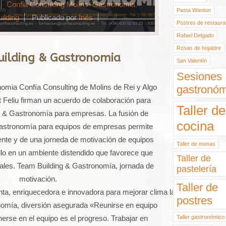
Confia Consulting Molins
,
Gastronomia
,
Pasta Wanton
ilding
Publicado por
Inés
Postres de restaura
Rafael Delgado
Rosas de hojaldre
ilding & Gastronomia
San Valentín
Sesiones
omia Confía Consulting de Molins de Rei y Algo
gastronóm
Feliu firman un acuerdo de colaboración para
Taller de
ng & Gastronomía para empresas. La fusión de
cocina
Gastronomía para equipos de empresas permite
erente y de una jorneda de motivación de equipos
Taller de monas
llo en un ambiente distendido que favorece que
Taller de
ales. Team Building & Gastronomía, jornada de
pastelería
motivación.
Taller de
ta, enriquecedora e innovadora para mejorar clima laboral y estrechar 
postres
omía, diversión asegurada «Reunirse en equipo
nerse en el equipo es el progreso. Trabajar en
Taller gastronómico